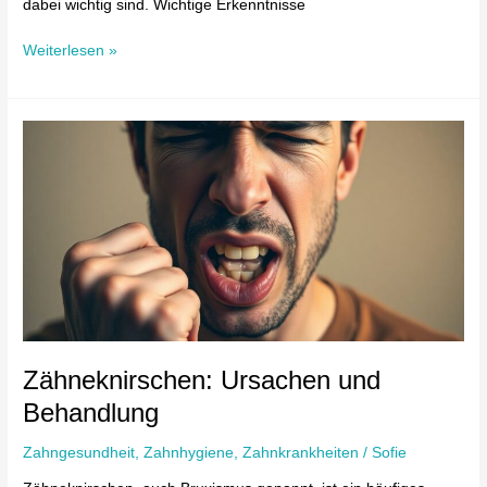
dabei wichtig sind. Wichtige Erkenntnisse
Weiterlesen »
Zähneknirschen:
Ursachen
und
Behandlung
Zähneknirschen: Ursachen und
Behandlung
Zahngesundheit
,
Zahnhygiene
,
Zahnkrankheiten
/
Sofie