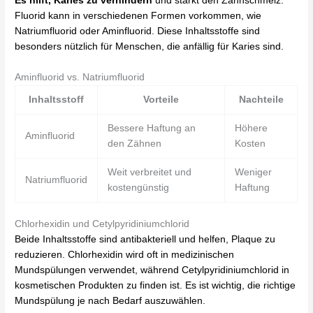
Es hilft, Karies zu verhindern
und stärkt den Zahnschmelz.
Fluorid kann in verschiedenen Formen vorkommen, wie
Natriumfluorid oder Aminfluorid. Diese Inhaltsstoffe sind
besonders nützlich für Menschen, die anfällig für Karies sind.
Aminfluorid vs. Natriumfluorid
Inhaltsstoff
Vorteile
Nachteile
Bessere Haftung an
Höhere
Aminfluorid
den Zähnen
Kosten
Weit verbreitet und
Weniger
Natriumfluorid
kostengünstig
Haftung
Chlorhexidin und Cetylpyridiniumchlorid
Beide Inhaltsstoffe sind antibakteriell und helfen, Plaque zu
reduzieren. Chlorhexidin wird oft in medizinischen
Mundspülungen verwendet, während Cetylpyridiniumchlorid in
kosmetischen Produkten zu finden ist. Es ist wichtig, die richtige
Mundspülung je nach Bedarf auszuwählen.