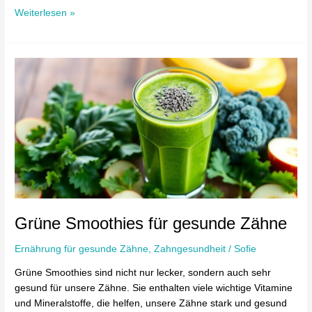
Weiterlesen »
Grüne
Smoothies
für
gesunde
Zähne
Grüne Smoothies für gesunde Zähne
Ernährung für gesunde Zähne
,
Zahngesundheit
/
Sofie
Grüne Smoothies sind nicht nur lecker, sondern auch sehr
gesund für unsere Zähne. Sie enthalten viele wichtige Vitamine
und Mineralstoffe, die helfen, unsere Zähne stark und gesund