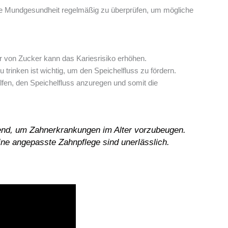
die Mundgesundheit regelmäßig zu überprüfen, um mögliche
 von Zucker kann das Kariesrisiko erhöhen.
trinken ist wichtig, um den Speichelfluss zu fördern.
fen, den Speichelfluss anzuregen und somit die
end, um Zahnerkrankungen im Alter vorzubeugen.
e angepasste Zahnpflege sind unerlässlich.