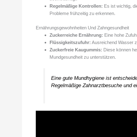
Regelmäßige Kontrollen:
Es ist wichtig, 
Probleme frühzeitig zu erkennen.
Ernährungsgewohnheiten Und Zahngesundheit
Zuckerreiche Ernährung:
Eine hohe Zufuhr
Flüssigkeitszufuhr:
Ausreichend Wasser zu 
Zuckerfreie Kaugummis:
Diese können hel
Mundgesundheit zu unterstützen.
Eine gute Mundhygiene ist entscheid
Regelmäßige Zahnarztbesuche und ein