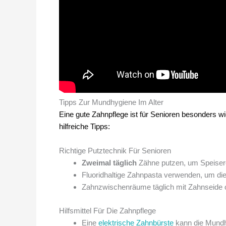
Tipps Zur Mundhygiene Im Alter
Eine gute Zahnpflege ist für Senioren besonders wi
hilfreiche Tipps:
Richtige Putztechnik Für Senioren
Zweimal täglich
Zähne putzen, um Speisere
Fluoridhaltige Zahnpasta verwenden, um di
Zahnzwischenräume täglich mit Zahnseide od
Hilfsmittel Für Die Zahnpflege
Eine
elektrische Zahnbürste
kann die Mundhy