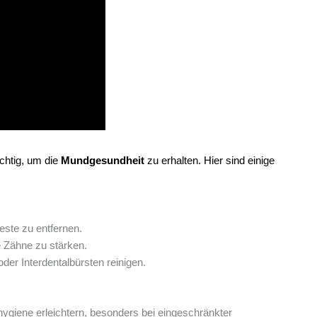
chtig, um die
Mundgesundheit
zu erhalten. Hier sind einige
ste zu entfernen.
e Zähne zu stärken.
er Interdentalbürsten reinigen.
giene erleichtern, besonders bei eingeschränkter