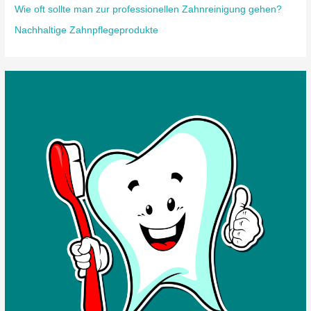
Wie oft sollte man zur professionellen Zahnreinigung gehen?
Nachhaltige Zahnpflegeprodukte